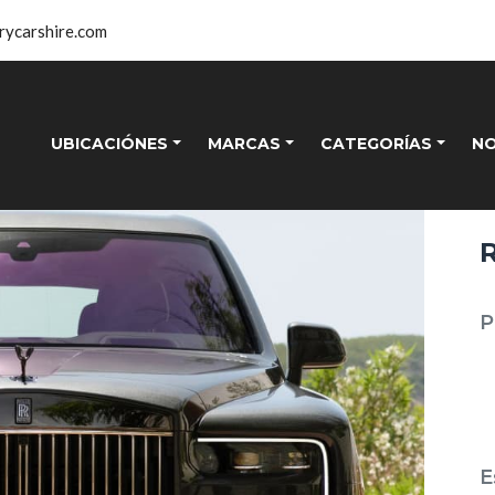
rycarshire.com
UBICACIÓNES
MARCAS
CATEGORÍAS
N
P
E