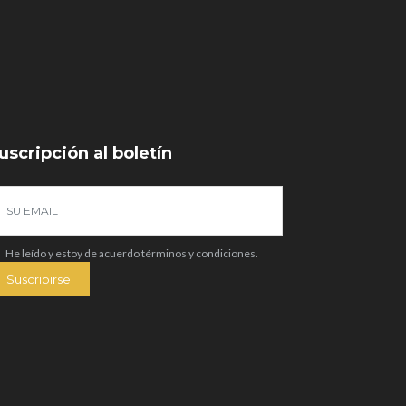
uscripción al boletín
He leído y estoy de acuerdo
términos y condiciones
.
Suscribirse