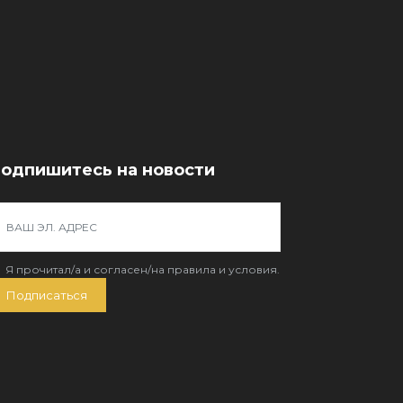
одпишитесь на новости
Я прочитал/a и согласен/на
правила и условия
.
Подписаться