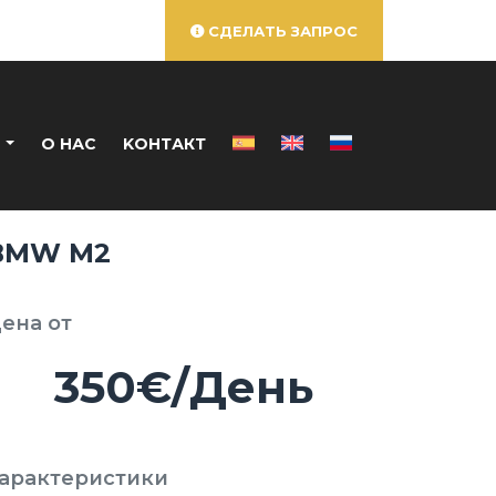
СДЕЛАТЬ ЗАПРОС
И
О НАС
KОНТАКТ
BMW M2
ена от
350€/День
арактеристики