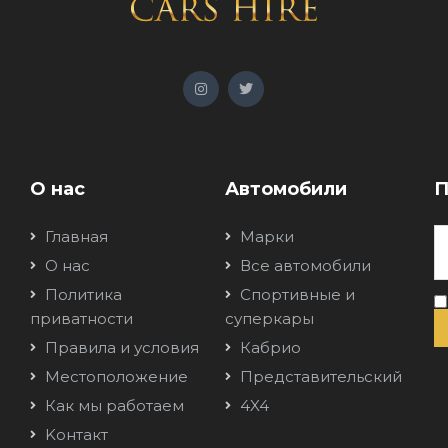
О нас
Автомобили
П
Главная
Марки
О нас
Все автомобили
Политика
Спортивные и
приватности
суперкары
Правила и условия
Кабрио
Местоположение
Представительский
Как мы работаем
4X4
Kонтакт