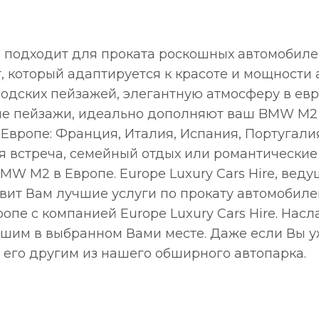
подходит для проката роскошных автомобиле
т, который адаптируется к красоте и мощност
родских пейзажей, элегантную атмосферу в ев
ые пейзажи, идеально дополняют ваш BMW M2 
Европе: Франция, Италия, Испания, Португали
ая встреча, семейный отдых или романтические
BMW M2 в Европе. Europe Luxury Cars Hire, вед
авит Вам лучшие услуги по прокату автомобил
пе с компанией Europe Luxury Cars Hire. На
Вашим в выбранном Вами месте. Даже если Вы 
 его другим из нашего обширного автопарка.